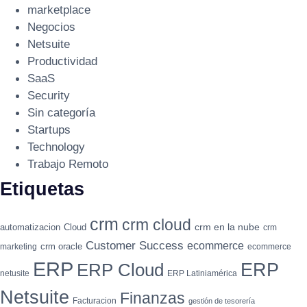
marketplace
Negocios
Netsuite
Productividad
SaaS
Security
Sin categoría
Startups
Technology
Trabajo Remoto
Etiquetas
crm
crm cloud
crm en la nube
automatizacion
Cloud
crm
Customer Success
ecommerce
crm oracle
marketing
ecommerce
ERP
ERP
ERP Cloud
netusite
ERP Latiniamérica
Netsuite
Finanzas
Facturacion
gestión de tesorería