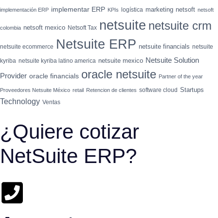
implementar ERP
marketing
netsoft
logística
implementación ERP
KPIs
netsoft
netsuite
netsuite crm
netsoft mexico
Netsoft Tax
colombia
Netsuite ERP
netsuite financials
netsuite ecommerce
netsuite
Netsuite Solution
netsuite mexico
kyriba
netsuite kyriba latino america
oracle netsuite
Provider
oracle financials
Partner of the year
Startups
software cloud
Proveedores Netsuite México
retail
Retencion de clientes
Technology
Ventas
¿Quiere cotizar
NetSuite ERP?