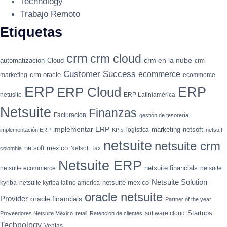
Technology
Trabajo Remoto
Etiquetas
crm
crm cloud
crm en la nube
automatizacion
Cloud
crm
Customer Success
ecommerce
crm oracle
marketing
ecommerce
ERP
ERP
ERP Cloud
netusite
ERP Latiniamérica
Netsuite
Finanzas
Facturacion
gestión de tesorería
implementar ERP
marketing
netsoft
logística
implementación ERP
KPIs
netsoft
netsuite
netsuite crm
netsoft mexico
Netsoft Tax
colombia
Netsuite ERP
netsuite financials
netsuite ecommerce
netsuite
Netsuite Solution
netsuite mexico
kyriba
netsuite kyriba latino america
oracle netsuite
Provider
oracle financials
Partner of the year
Startups
software cloud
Proveedores Netsuite México
retail
Retencion de clientes
Technology
Ventas