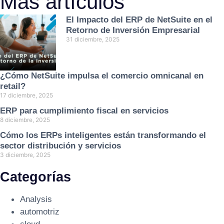
Más artículos
El Impacto del ERP de NetSuite en el
Retorno de Inversión Empresarial
31 diciembre, 2025
¿Cómo NetSuite impulsa el comercio omnicanal en
retail?
17 diciembre, 2025
ERP para cumplimiento fiscal en servicios
8 diciembre, 2025
Cómo los ERPs inteligentes están transformando el
sector distribución y servicios
3 diciembre, 2025
Categorías
Analysis
automotriz