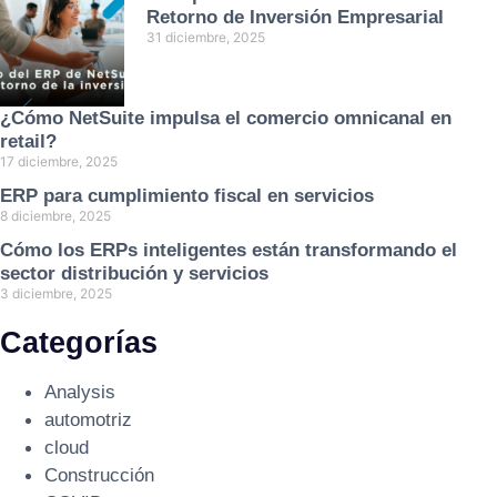
Retorno de Inversión Empresarial
31 diciembre, 2025
¿Cómo NetSuite impulsa el comercio omnicanal en
retail?
17 diciembre, 2025
ERP para cumplimiento fiscal en servicios
8 diciembre, 2025
Cómo los ERPs inteligentes están transformando el
sector distribución y servicios
3 diciembre, 2025
Categorías
Analysis
automotriz
cloud
Construcción