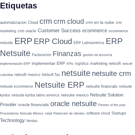
Etiquetas
crm
crm cloud
crm en la nube
automatizacion
Cloud
crm
Customer Success
ecommerce
crm oracle
marketing
ecommerce
ERP
ERP
ERP Cloud
netusite
ERP Latiniamérica
Netsuite
Finanzas
Facturacion
gestión de tesorería
implementar ERP
marketing
netsoft
logística
implementación ERP
KPIs
netsoft
netsuite
netsuite crm
netsoft mexico
Netsoft Tax
colombia
Netsuite ERP
netsuite financials
netsuite ecommerce
netsuite
Netsuite Solution
netsuite mexico
kyriba
netsuite kyriba latino america
oracle netsuite
Provider
oracle financials
Partner of the year
Startups
software cloud
Proveedores Netsuite México
retail
Retencion de clientes
Technology
Ventas