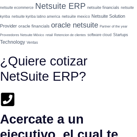
Netsuite ERP
netsuite financials
netsuite ecommerce
netsuite
Netsuite Solution
netsuite mexico
kyriba
netsuite kyriba latino america
oracle netsuite
Provider
oracle financials
Partner of the year
Startups
software cloud
Proveedores Netsuite México
retail
Retencion de clientes
Technology
Ventas
¿Quiere cotizar
NetSuite ERP?
Acercate a un
ejecutivo, el cual te