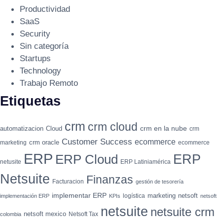
Productividad
SaaS
Security
Sin categoría
Startups
Technology
Trabajo Remoto
Etiquetas
crm
crm cloud
crm en la nube
automatizacion
Cloud
crm
Customer Success
ecommerce
crm oracle
marketing
ecommerce
ERP
ERP
ERP Cloud
netusite
ERP Latiniamérica
Netsuite
Finanzas
Facturacion
gestión de tesorería
implementar ERP
marketing
netsoft
logística
implementación ERP
KPIs
netsoft
netsuite
netsuite crm
netsoft mexico
Netsoft Tax
colombia