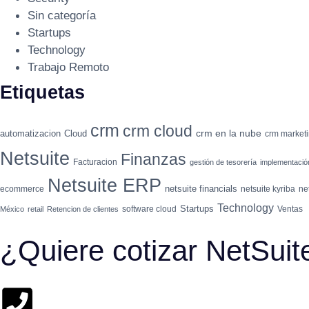
Sin categoría
Startups
Technology
Trabajo Remoto
Etiquetas
crm
crm cloud
crm en la nube
automatizacion
Cloud
crm market
Netsuite
Finanzas
Facturacion
gestión de tesorería
implementaci
Netsuite ERP
netsuite financials
ecommerce
netsuite kyriba
ne
Technology
Startups
software cloud
Ventas
México
retail
Retencion de clientes
¿Quiere cotizar NetSui