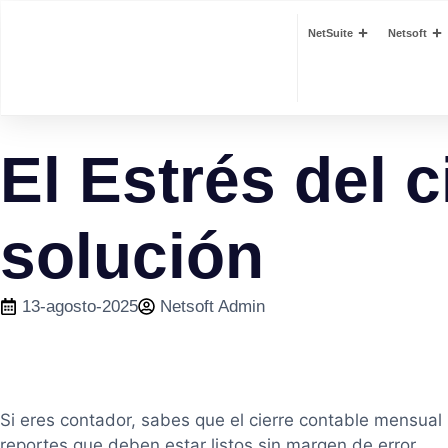
NetSuite
Netsoft
El Estrés del 
solución
13-agosto-2025
Netsoft Admin
Si eres contador, sabes que el cierre contable mensual n
reportes que deben estar listos sin margen de error.