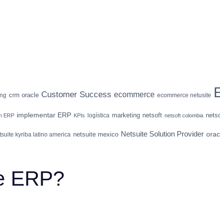
Customer Success
ecommerce
crm oracle
ing
ecommerce netusite
implementar ERP
marketing
netsoft
nets
logística
ón ERP
KPIs
netsoft colombia
Netsuite Solution Provider
orac
netsuite mexico
tsuite kyriba latino america
te ERP?