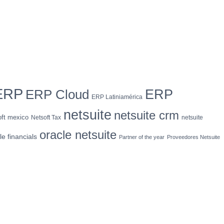
ERP
ERP
ERP Cloud
ERP Latiniamérica
netsuite
netsuite crm
oft mexico
Netsoft Tax
netsuite
oracle netsuite
le financials
Partner of the year
Proveedores Netsuite