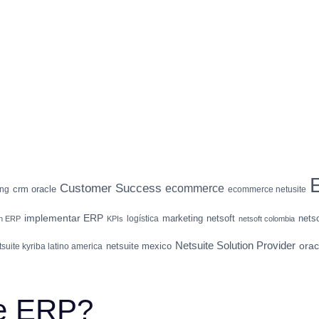
Customer Success
ecommerce
crm oracle
ing
ecommerce netusite
implementar ERP
marketing
netsoft
nets
logística
ón ERP
KPIs
netsoft colombia
Netsuite Solution Provider
orac
netsuite mexico
tsuite kyriba latino america
te ERP?