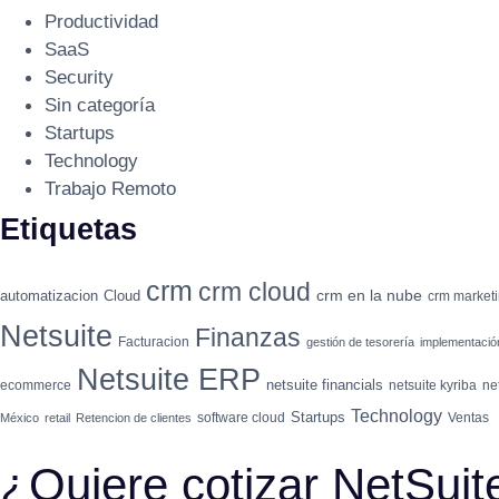
Productividad
SaaS
Security
Sin categoría
Startups
Technology
Trabajo Remoto
Etiquetas
crm
crm cloud
crm en la nube
automatizacion
Cloud
crm market
Netsuite
Finanzas
Facturacion
gestión de tesorería
implementaci
Netsuite ERP
netsuite financials
ecommerce
netsuite kyriba
ne
Technology
Startups
software cloud
Ventas
México
retail
Retencion de clientes
¿Quiere cotizar NetSui