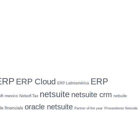
ERP
ERP
ERP Cloud
ERP Latiniamérica
netsuite
netsuite crm
oft mexico
Netsoft Tax
netsuite
oracle netsuite
le financials
Partner of the year
Proveedores Netsuite