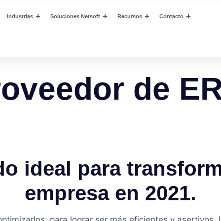
Industrias
Soluciones Netsoft
Recursos
Contacto
roveedor de E
do ideal para transfor
empresa en 2021.
imizarlos, para lograr ser más eficientes y asertivos. 