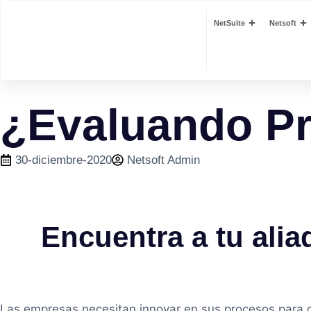
NetSuite
Netsoft
¿Evaluando P
30-diciembre-2020
Netsoft Admin
Encuentra a tu alia
Las empresas necesitan innovar en sus procesos para opt