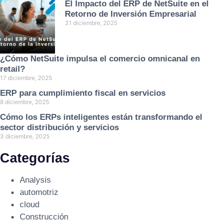
El Impacto del ERP de NetSuite en el
Retorno de Inversión Empresarial
31 diciembre, 2025
¿Cómo NetSuite impulsa el comercio omnicanal en
retail?
17 diciembre, 2025
ERP para cumplimiento fiscal en servicios
8 diciembre, 2025
Cómo los ERPs inteligentes están transformando el
sector distribución y servicios
3 diciembre, 2025
Categorías
Analysis
automotriz
cloud
Construcción