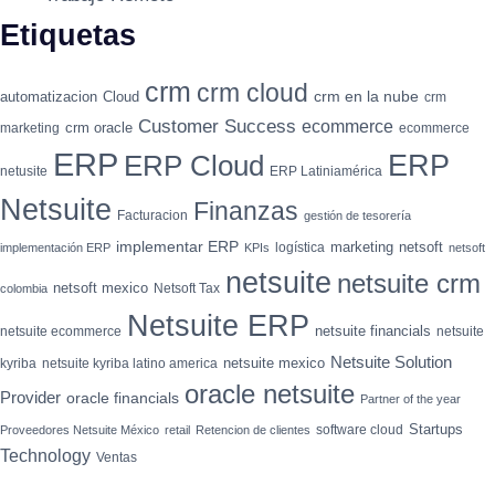
Etiquetas
crm
crm cloud
crm en la nube
automatizacion
Cloud
crm
Customer Success
ecommerce
crm oracle
marketing
ecommerce
ERP
ERP
ERP Cloud
netusite
ERP Latiniamérica
Netsuite
Finanzas
Facturacion
gestión de tesorería
implementar ERP
marketing
netsoft
logística
implementación ERP
KPIs
netsoft
netsuite
netsuite crm
netsoft mexico
Netsoft Tax
colombia
Netsuite ERP
netsuite financials
netsuite ecommerce
netsuite
Netsuite Solution
netsuite mexico
kyriba
netsuite kyriba latino america
oracle netsuite
Provider
oracle financials
Partner of the year
Startups
software cloud
Proveedores Netsuite México
retail
Retencion de clientes
Technology
Ventas