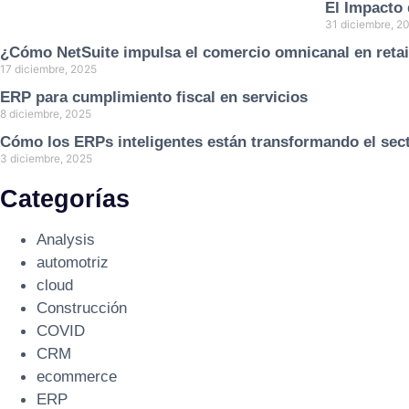
El Impacto 
31 diciembre, 2
¿Cómo NetSuite impulsa el comercio omnicanal en retai
17 diciembre, 2025
ERP para cumplimiento fiscal en servicios
8 diciembre, 2025
Cómo los ERPs inteligentes están transformando el sect
3 diciembre, 2025
Categorías
Analysis
automotriz
cloud
Construcción
COVID
CRM
ecommerce
ERP