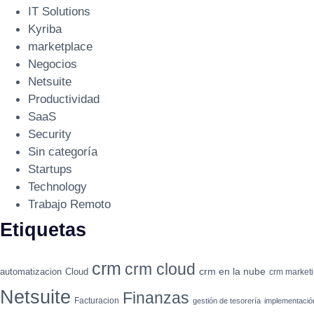
IT Solutions
Kyriba
marketplace
Negocios
Netsuite
Productividad
SaaS
Security
Sin categoría
Startups
Technology
Trabajo Remoto
Etiquetas
crm
crm cloud
crm en la nube
automatizacion
Cloud
crm market
Netsuite
Finanzas
Facturacion
gestión de tesorería
implementaci