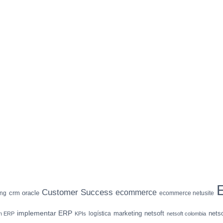
Customer Success
ecommerce
crm oracle
ing
ecommerce netusite
implementar ERP
marketing
netsoft
nets
logística
ón ERP
KPIs
netsoft colombia