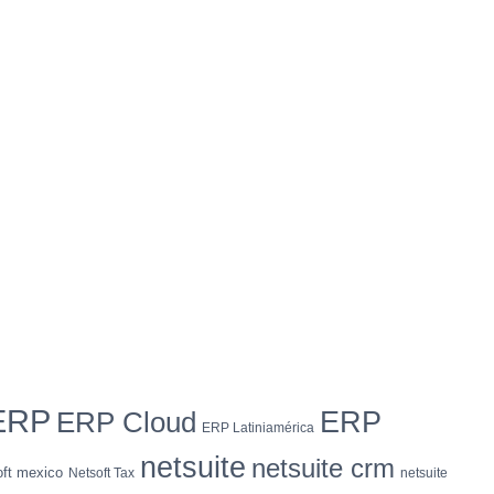
ERP
ERP
ERP Cloud
ERP Latiniamérica
netsuite
netsuite crm
oft mexico
Netsoft Tax
netsuite