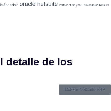
oracle netsuite
le financials
Partner of the year
Proveedores Netsuite
l detalle de los
Cotizar NetSuite ERP