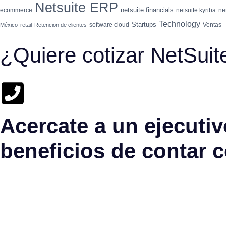
Netsuite ERP
netsuite financials
ecommerce
netsuite kyriba
ne
Technology
Startups
software cloud
Ventas
México
retail
Retencion de clientes
¿Quiere cotizar NetSui
Acercate a un ejecutivo
beneficios de contar 