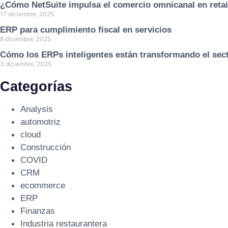
¿Cómo NetSuite impulsa el comercio omnicanal en retai
17 diciembre, 2025
ERP para cumplimiento fiscal en servicios
8 diciembre, 2025
Cómo los ERPs inteligentes están transformando el sect
3 diciembre, 2025
Categorías
Analysis
automotriz
cloud
Construcción
COVID
CRM
ecommerce
ERP
Finanzas
Industria restaurantera