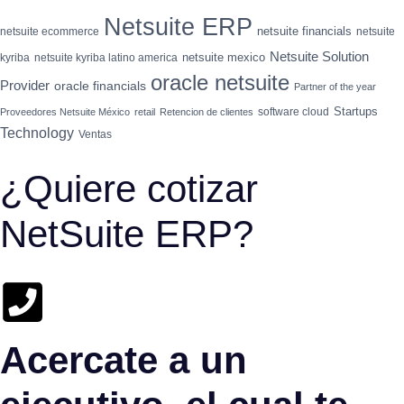
Netsuite ERP
netsuite financials
netsuite ecommerce
netsuite
Netsuite Solution
netsuite mexico
kyriba
netsuite kyriba latino america
oracle netsuite
Provider
oracle financials
Partner of the year
Startups
software cloud
Proveedores Netsuite México
retail
Retencion de clientes
Technology
Ventas
¿Quiere cotizar
NetSuite ERP?
Acercate a un