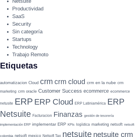
Netsuite
Productividad
SaaS
Security
Sin categoría
Startups
Technology
Trabajo Remoto
Etiquetas
crm
crm cloud
crm en la nube
automatizacion
Cloud
crm
Customer Success
ecommerce
crm oracle
marketing
ecommerce
ERP
ERP
ERP Cloud
netusite
ERP Latiniamérica
Netsuite
Finanzas
Facturacion
gestión de tesorería
implementar ERP
marketing
netsoft
logística
implementación ERP
KPIs
netsoft
netsuite
netsuite crm
netsoft mexico
Netsoft Tax
colombia