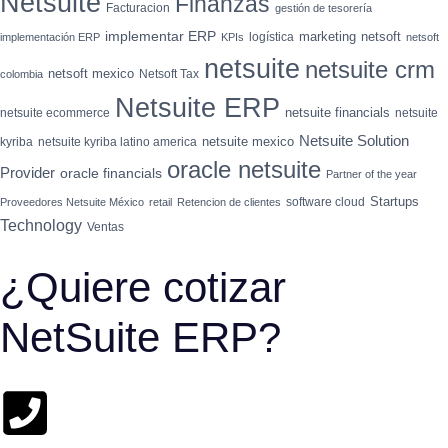
Netsuite
Finanzas
Facturacion
gestión de tesorería
implementar ERP
marketing
netsoft
logística
implementación ERP
KPIs
netsoft
netsuite
netsuite crm
netsoft mexico
Netsoft Tax
colombia
Netsuite ERP
netsuite financials
netsuite ecommerce
netsuite
Netsuite Solution
netsuite mexico
kyriba
netsuite kyriba latino america
oracle netsuite
Provider
oracle financials
Partner of the year
Startups
software cloud
Proveedores Netsuite México
retail
Retencion de clientes
Technology
Ventas
¿Quiere cotizar
NetSuite ERP?