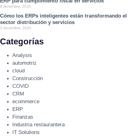
ERP para cumplimiento fiscal en servicios
8 diciembre, 2025
Cómo los ERPs inteligentes están transformando el
sector distribución y servicios
3 diciembre, 2025
Categorías
Analysis
automotriz
cloud
Construcción
COVID
CRM
ecommerce
ERP
Finanzas
Industria restaurantera
IT Solutions