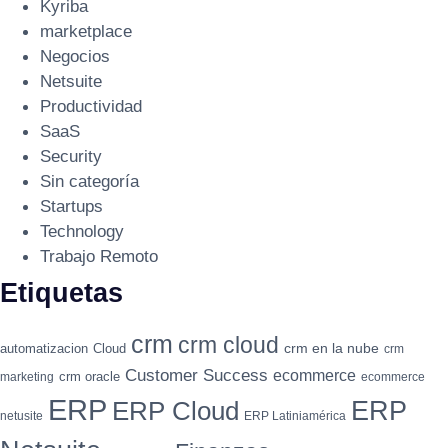
Kyriba
marketplace
Negocios
Netsuite
Productividad
SaaS
Security
Sin categoría
Startups
Technology
Trabajo Remoto
Etiquetas
crm
crm cloud
crm en la nube
automatizacion
Cloud
crm
Customer Success
ecommerce
crm oracle
marketing
ecommerce
ERP
ERP
ERP Cloud
netusite
ERP Latiniamérica