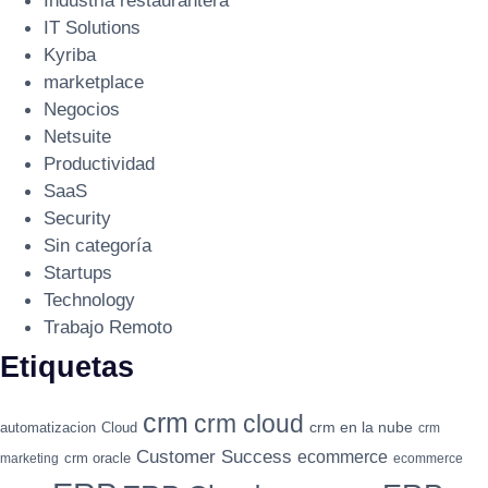
Industria restaurantera
IT Solutions
Kyriba
marketplace
Negocios
Netsuite
Productividad
SaaS
Security
Sin categoría
Startups
Technology
Trabajo Remoto
Etiquetas
crm
crm cloud
crm en la nube
automatizacion
Cloud
crm
Customer Success
ecommerce
crm oracle
marketing
ecommerce