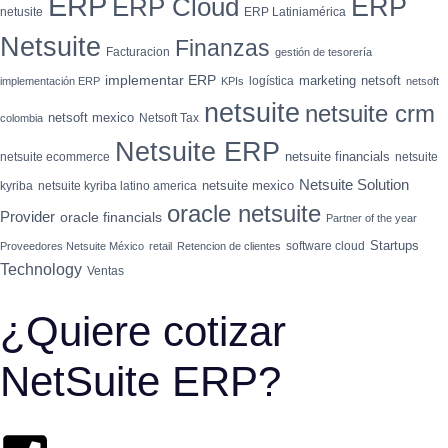
ERP
ERP
ERP Cloud
netusite
ERP Latiniamérica
Netsuite
Finanzas
Facturacion
gestión de tesorería
implementar ERP
marketing
netsoft
logística
implementación ERP
KPIs
netsoft
netsuite
netsuite crm
netsoft mexico
Netsoft Tax
colombia
Netsuite ERP
netsuite financials
netsuite ecommerce
netsuite
Netsuite Solution
netsuite mexico
kyriba
netsuite kyriba latino america
oracle netsuite
Provider
oracle financials
Partner of the year
Startups
software cloud
Proveedores Netsuite México
retail
Retencion de clientes
Technology
Ventas
¿Quiere cotizar
NetSuite ERP?