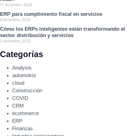
17 diciembre, 2025
ERP para cumplimiento fiscal en servicios
8 diciembre, 2025
Cómo los ERPs inteligentes están transformando el
sector distribución y servicios
3 diciembre, 2025
Categorías
Analysis
automotriz
cloud
Construcción
COVID
CRM
ecommerce
ERP
Finanzas